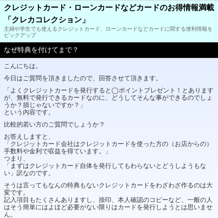
クレジットカード・ローンカードなどカードのお得情報満載
「クレカコレクション」
主婦や学生でも使えるクレジットカード、ローンカードなどカードに関する便利情報を
ピックアップ
なぜ特典を付けてまで？
こんにちは。
今日はご質問を頂きましたので、回答させて頂きます。
「よくクレジットカードを発行すると◯ポイントプレゼント！とあります
が、無料で発行できるカードなのに、どうしてそんな事ができるのでしょ
うか？損じゃないですか？」
という内容です。
比較的若い方のご質問でしょうか？
お答えしますと、
「クレジットカード会社はクレジットカードを使った方の（お店からの）
手数料や金利で収益を得ています。」
つまり、
「まずはクレジットカード自体を発行してもわらないとどうしようもな
い」訳なのです。
そうは言ってもなんの特典もないクレジットカードをわざわざ作るのは大
変です。
記入項目もたくさんありますし、捺印、本人確認のコピーなど、一般の人
はそう簡単にはよほど必要がない限りはカードを発行しようとは思いませ
ん。