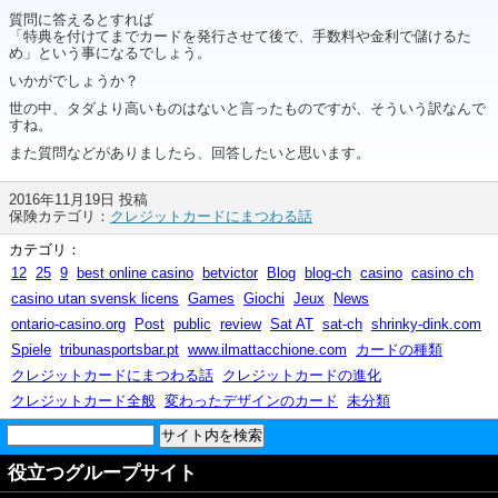
質問に答えるとすれば
「特典を付けてまでカードを発行させて後で、手数料や金利で儲けるた
め」という事になるでしょう。
いかがでしょうか？
世の中、タダより高いものはないと言ったものですが、そういう訳なんで
すね。
また質問などがありましたら、回答したいと思います。
2016年11月19日 投稿
保険カテゴリ：
クレジットカードにまつわる話
カテゴリ：
12
25
9
best online casino
betvictor
Blog
blog-ch
casino
casino ch
casino utan svensk licens
Games
Giochi
Jeux
News
ontario-casino.org
Post
public
review
Sat AT
sat-ch
shrinky-dink.com
Spiele
tribunasportsbar.pt
www.ilmattacchione.com
カードの種類
クレジットカードにまつわる話
クレジットカードの進化
クレジットカード全般
変わったデザインのカード
未分類
役立つグループサイト