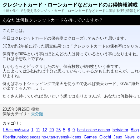
クレジットカード・ローンカードなどカードのお得情報満載
主婦や学生でも使えるクレジットカード、ローンカードなどカードに関する便利情報をピ
あなたは何枚クレジットカードを持っていますか？
こんにちは。
今日はクレジットカードの保有率にクローズしてみたいと思います。
JCBが約2年前に行った調査結果では「クレジットカードの保有率は９０
保有率が90%という事はほとんどの人は持っているという事になりますね
これは予想以上ですね。
しかしもっとビックリしたのが、保有枚数が約4枚という事です。
人によっては1枚あれば十分と思っていらっしゃるかもしれませんが、これ
りますね。
例えばネットショッピングで楽天を使うのであれば楽天カード、GWに海外
が出てくるんでしょう。
たくさん持っていれば良いという訳ではありませんが、あなたは何枚持っ
2015年3月26日 投稿
保険カテゴリ：
未分類
カテゴリ：
! Без рубрики
1
11
12
20
25
5
8
9
best online casino
betvictor
Blog
fiberibrunskog.secasino-utan-svensk-licens
Games
Giochi
Jeux
News
o